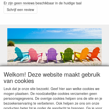
Er zijn geen reviews beschikbaar in de huidige taal
Schrijf een review
Welkom! Deze website maakt gebruik
Geachte klant,
van cookies
Zoals elk jaar zorgt de verlofperiode, naast een hoop
heugelijke momenten van feest en rust, ook de traditionele
Leuk dat je onze site bezoekt. Geef hier aan welke cookies we
leveringsproblemen.
mogen plaatsen. De noodzakelijke cookies verzamelen geen
Sommige fabrikanten sluiten of werken met een
persoonsgegevens. De overige cookies helpen ons de site en je
vakantiebezetting.
bezoekerservaring te verbeteren. Ook helpen ze ons om onze
Bestellingen die vanaf +/- 15 juli geplaatst worden kunnen
producten beter bij je onder de aandacht te brengen. Ga je voor