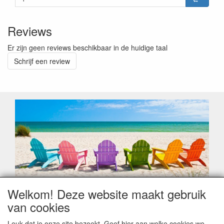
Reviews
Er zijn geen reviews beschikbaar in de huidige taal
Schrijf een review
Welkom! Deze website maakt gebruik
Geachte klant,
van cookies
Zoals elk jaar zorgt de verlofperiode, naast een hoop
heugelijke momenten van feest en rust, ook de traditionele
Leuk dat je onze site bezoekt. Geef hier aan welke cookies we