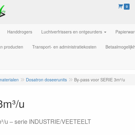
0
Handdrogers
Luchtverfrissers en ontgeurders
Papierwa
an producten
Transport- en administratiekosten
Betaalmogelijk
materialen
Dosatron doseerunits
By-pass voor SERIE 3m³/u
3m³/u
m³/u – serie INDUSTRIE/VEETEELT