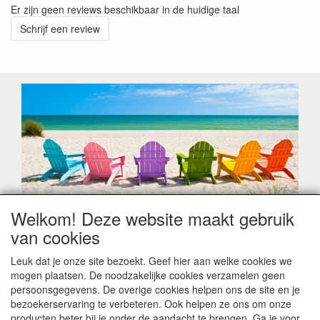
Er zijn geen reviews beschikbaar in de huidige taal
Schrijf een review
Welkom! Deze website maakt gebruik
Geachte klant,
van cookies
Zoals elk jaar zorgt de verlofperiode, naast een hoop
heugelijke momenten van feest en rust, ook de traditionele
Leuk dat je onze site bezoekt. Geef hier aan welke cookies we
leveringsproblemen.
mogen plaatsen. De noodzakelijke cookies verzamelen geen
Sommige fabrikanten sluiten of werken met een
persoonsgegevens. De overige cookies helpen ons de site en je
vakantiebezetting.
bezoekerservaring te verbeteren. Ook helpen ze ons om onze
Bestellingen die vanaf +/- 15 juli geplaatst worden kunnen
producten beter bij je onder de aandacht te brengen. Ga je voor