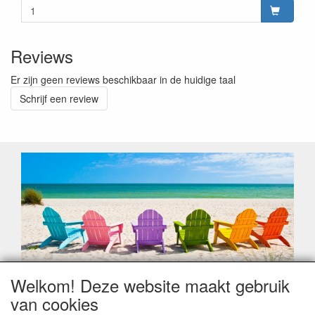
Reviews
Er zijn geen reviews beschikbaar in de huidige taal
Schrijf een review
Welkom! Deze website maakt gebruik
Geachte klant,
van cookies
Zoals elk jaar zorgt de verlofperiode, naast een hoop