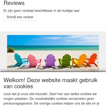
Reviews
Er zijn geen reviews beschikbaar in de huidige taal
Schrijf een review
Welkom! Deze website maakt gebruik
Geachte klant,
van cookies
Zoals elk jaar zorgt de verlofperiode, naast een hoop
heugelijke momenten van feest en rust, ook de traditionele
Leuk dat je onze site bezoekt. Geef hier aan welke cookies we
leveringsproblemen.
mogen plaatsen. De noodzakelijke cookies verzamelen geen
Sommige fabrikanten sluiten of werken met een
persoonsgegevens. De overige cookies helpen ons de site en je
vakantiebezetting.