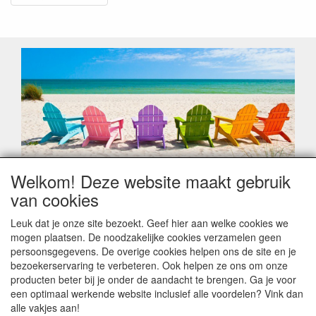
Welkom! Deze website maakt gebruik
Geachte klant,
van cookies
Zoals elk jaar zorgt de verlofperiode, naast een hoop
heugelijke momenten van feest en rust, ook de traditionele
Leuk dat je onze site bezoekt. Geef hier aan welke cookies we
leveringsproblemen.
mogen plaatsen. De noodzakelijke cookies verzamelen geen
Sommige fabrikanten sluiten of werken met een
persoonsgegevens. De overige cookies helpen ons de site en je
vakantiebezetting.
bezoekerservaring te verbeteren. Ook helpen ze ons om onze
Bestellingen die vanaf +/- 15 juli geplaatst worden kunnen
producten beter bij je onder de aandacht te brengen. Ga je voor
hierdoor vertraging oplopen. Wanneer die voorradig is en alle
een optimaal werkende website inclusief alle voordelen? Vink dan
betalingsmodaliteiten zijn vervuld dan de bestelling verstuurd
alle vakjes aan!
worden. Indien deze nog terug moeten binnen komen dan is