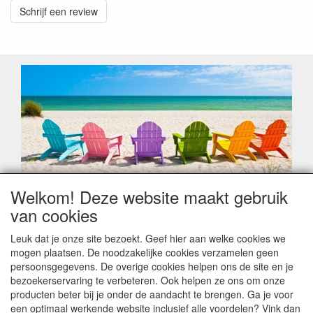
Schrijf een review
Welkom! Deze website maakt gebruik
Geachte klant,
van cookies
Zoals elk jaar zorgt de verlofperiode, naast een hoop
heugelijke momenten van feest en rust, ook de traditionele
Leuk dat je onze site bezoekt. Geef hier aan welke cookies we
leveringsproblemen.
mogen plaatsen. De noodzakelijke cookies verzamelen geen
Sommige fabrikanten sluiten of werken met een
persoonsgegevens. De overige cookies helpen ons de site en je
vakantiebezetting.
bezoekerservaring te verbeteren. Ook helpen ze ons om onze
Bestellingen die vanaf +/- 15 juli geplaatst worden kunnen
producten beter bij je onder de aandacht te brengen. Ga je voor
hierdoor vertraging oplopen. Wanneer die voorradig is en alle
een optimaal werkende website inclusief alle voordelen? Vink dan