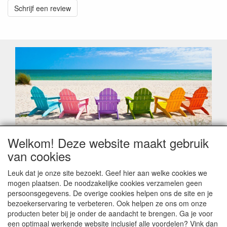
Schrijf een review
Welkom! Deze website maakt gebruik
Geachte klant,
van cookies
Zoals elk jaar zorgt de verlofperiode, naast een hoop
heugelijke momenten van feest en rust, ook de traditionele
Leuk dat je onze site bezoekt. Geef hier aan welke cookies we
leveringsproblemen.
mogen plaatsen. De noodzakelijke cookies verzamelen geen
Sommige fabrikanten sluiten of werken met een
persoonsgegevens. De overige cookies helpen ons de site en je
vakantiebezetting.
bezoekerservaring te verbeteren. Ook helpen ze ons om onze
Bestellingen die vanaf +/- 15 juli geplaatst worden kunnen
producten beter bij je onder de aandacht te brengen. Ga je voor
hierdoor vertraging oplopen. Wanneer die voorradig is en alle
een optimaal werkende website inclusief alle voordelen? Vink dan