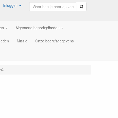
Inloggen
Zoeken
ren
Algemene benodigdheden
heden
Missie
Onze bedrijfsgegevens
8%