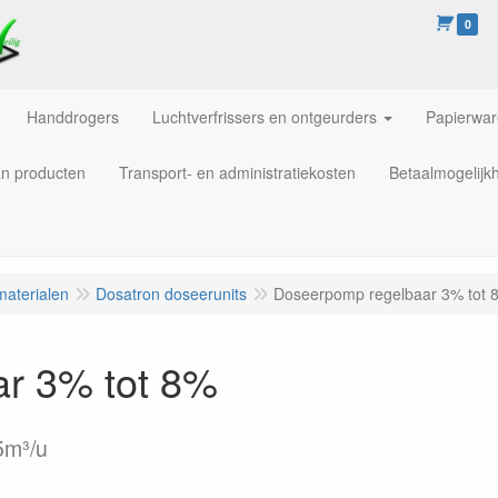
0
Handdrogers
Luchtverfrissers en ontgeurders
Papierwa
an producten
Transport- en administratiekosten
Betaalmogelijk
materialen
Dosatron doseerunits
Doseerpomp regelbaar 3% tot 
r 3% tot 8%
5m³/u