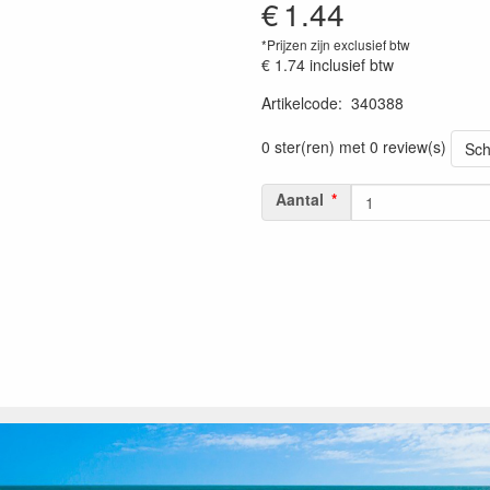
€
1.44
*Prijzen zijn exclusief btw
€ 1.74
inclusief btw
Artikelcode
:
340388
Prijszetting 20230301
0 ster(ren) met 0 review(s)
Sch
Aantal