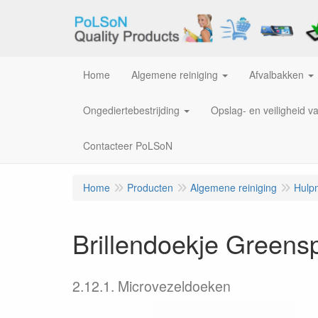
Home
Algemene reiniging
Afvalbakken
Ongediertebestrijding
Opslag- en veiligheid v
Contacteer PoLSoN
Home
Producten
Algemene reiniging
Hulp
Brillendoekje Greens
2.12.1. Microvezeldoeken