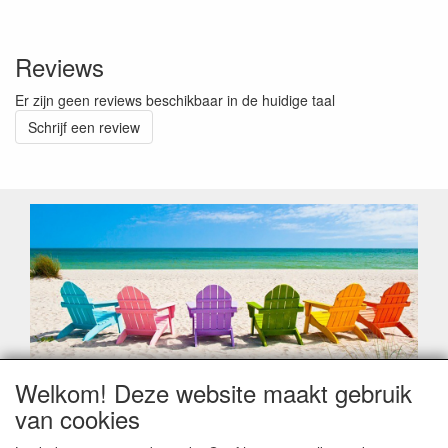
Reviews
Er zijn geen reviews beschikbaar in de huidige taal
Schrijf een review
Welkom! Deze website maakt gebruik
Geachte klant,
van cookies
Zoals elk jaar zorgt de verlofperiode, naast een hoop
heugelijke momenten van feest en rust, ook de traditionele