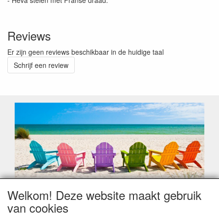
- Heva stelen met Franse draad.`
Reviews
Er zijn geen reviews beschikbaar in de huidige taal
Schrijf een review
Welkom! Deze website maakt gebruik
Geachte klant,
van cookies
Zoals elk jaar zorgt de verlofperiode, naast een hoop
heugelijke momenten van feest en rust, ook de traditionele