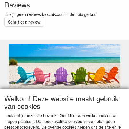
Reviews
Er zijn geen reviews beschikbaar in de huidige taal
Schrijf een review
Welkom! Deze website maakt gebruik
Geachte klant,
van cookies
Zoals elk jaar zorgt de verlofperiode, naast een hoop
heugelijke momenten van feest en rust, ook de traditionele
Leuk dat je onze site bezoekt. Geef hier aan welke cookies we
leveringsproblemen.
mogen plaatsen. De noodzakelijke cookies verzamelen geen
Sommige fabrikanten sluiten of werken met een
persoonsgegevens. De overige cookies helpen ons de site en je