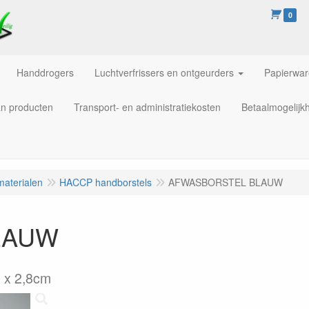
0
Handdrogers
Luchtverfrissers en ontgeurders
Papierwa
an producten
Transport- en administratiekosten
Betaalmogelijk
materialen
HACCP handborstels
AFWASBORSTEL BLAUW
LAUW
 x 2,8cm