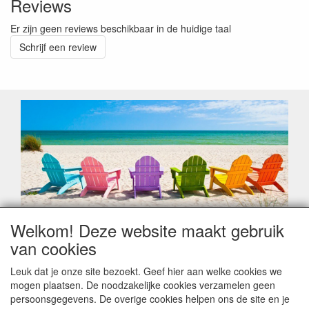
Reviews
Er zijn geen reviews beschikbaar in de huidige taal
Schrijf een review
Welkom! Deze website maakt gebruik
Geachte klant,
van cookies
Zoals elk jaar zorgt de verlofperiode, naast een hoop
heugelijke momenten van feest en rust, ook de traditionele
Leuk dat je onze site bezoekt. Geef hier aan welke cookies we
leveringsproblemen.
mogen plaatsen. De noodzakelijke cookies verzamelen geen
Sommige fabrikanten sluiten of werken met een
persoonsgegevens. De overige cookies helpen ons de site en je
vakantiebezetting.