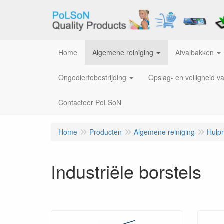
Home
Algemene reiniging
Afvalbakken
Ongediertebestrijding
Opslag- en veiligheid v
Contacteer PoLSoN
Home
Producten
Algemene reiniging
Hulp
Industriële borstels