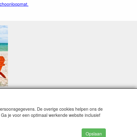
 schoonloopmat.
sproblemen.
 persoonsgegevens. De overige cookies helpen ons de
 Ga je voor een optimaal werkende website inclusief
alingsmodaliteiten zijn vervuld dan de bestelling
15 Augustus stabiliseert zich dit dan wel en
Opslaan