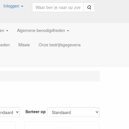
Inloggen
Zoeken
ren
Algemene benodigdheden
heden
Missie
Onze bedrijfsgegevens
Sorteer op