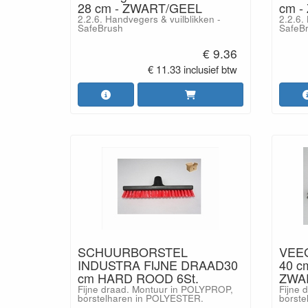
28 cm - ZWART/GEEL
cm -
2.2.6. Handvegers & vuilblikken -
2.2.6.
SafeBrush
SafeB
€ 9.36
€ 11.33 inclusief btw
SCHUURBORSTEL
VEE
INDUSTRA FIJNE DRAAD30
40 
cm HARD ROOD 6St.
ZWAR
Fijne draad. Montuur in POLYPROP,
Fijne 
borstelharen in POLYESTER.
borste