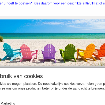
r u hoeft te poetsen" Kies daarom voor een geschikte antivuilmat of
ruik van cookies
op heugelijke momenten van feest en rust, ook de traditionele levering
cookies we mogen plaatsen. De noodzakelijke cookies verzamelen geen
ntiebezetting.
n ze ons om onze producten beter bij je onder de aandacht te brengen.
kunnen hierdoor vertraging oplopen. Wanneer die voorradig is en alle bet
en komen dan is het minder duidelijk hoe snel dit zal gebeuren. Vanaf 
Marketing