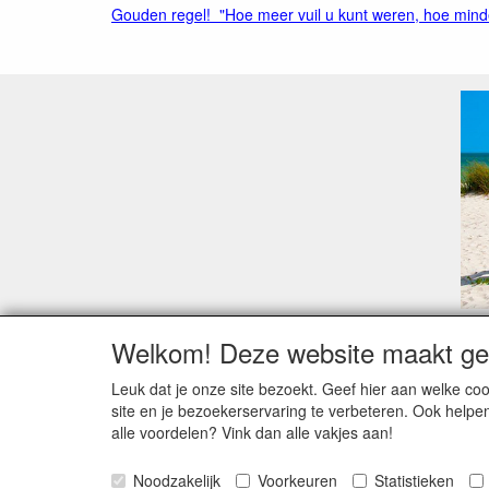
Gouden regel! "Hoe meer vuil u kunt weren, hoe minde
Welkom! Deze website maakt geb
Geachte klant,
Zoals elk jaar zorgt de verlofperiode, naast een ho
Leuk dat je onze site bezoekt. Geef hier aan welke 
Sommige fabrikanten sluiten of werken met een vaka
site en je bezoekerservaring te verbeteren. Ook helpe
Bestellingen die vanaf +/- 15 juli geplaatst worden 
alle voordelen? Vink dan alle vakjes aan!
verstuurd worden. Indien deze nog terug moeten binn
kunnen wij, meestal, opnieuw vlot werken.
Noodzakelijk
Voorkeuren
Statistieken
Bedankt voor uw begrip.