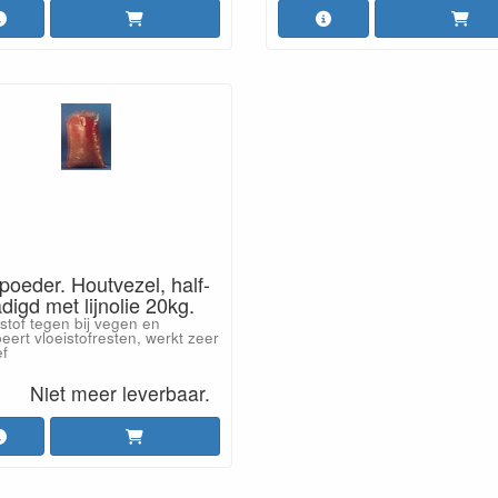
oeder. Houtvezel, half-
digd met lijnolie 20kg.
stof tegen bij vegen en
eert vloeistofresten, werkt zeer
ef
Niet meer leverbaar.