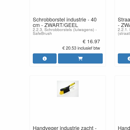
Schrobborstel industrie - 40
Straa
cm - ZWART/GEEL
- ZW
2.2.3. Schrobborstels (luiwagens) -
2.2.1.
SafeBrush
(straa
€ 16.97
€ 20.53 inclusief btw
Handveger industrie zacht -
Handv