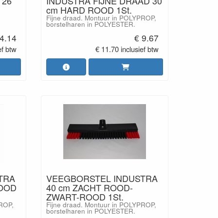
 26
INDUSTRA FIJNE DRAAD 30
cm HARD ROOD 1St.
Fijne draad. Montuur in POLYPROP,
borstelharen in POLYESTER.
4.14
€ 9.67
ef btw
€ 11.70 inclusief btw
TRA
VEEGBORSTEL INDUSTRA
ROOD
40 cm ZACHT ROOD-
ZWART-ROOD 1St.
PROP,
Fijne draad. Montuur in POLYPROP,
borstelharen in POLYESTER.