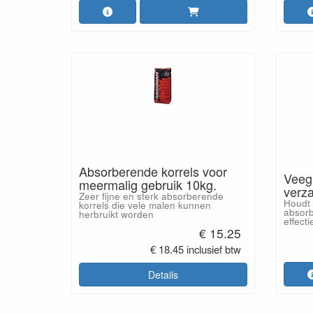
Absorberende korrels voor
Veegp
meermalig gebruik 10kg.
verza
Zeer fijne en sterk absorberende
Houdt 
korrels die vele malen kunnen
absorb
herbruikt worden
effecti
€ 15.25
€ 18.45 inclusief btw
Details