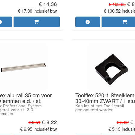
€ 14.36
€ 8
€ 103.85
€ 17.38 inclusief btw
€ 100.52 inclusi
lex alu-rail 35 cm voor
Toolflex 520-1 Steelklem
klemmen e.d. / st.
30-40mm ZWART / 1 stu
ex Professional System
Kan los of met Toolflexrail
erail voor +/- 2-3
gemonteerd worden
lemmen.
€ 8.22
€
€ 9.51
€ 5.32
€ 9.95 inclusief btw
€ 5.13 inclusi