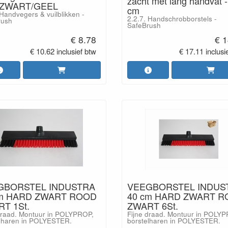
zacht met lang handvat -
 ZWART/GEEL
cm
 Handvegers & vuilblikken -
2.2.7. Handschrobborstels -
rush
SafeBrush
€ 8.78
€ 1
€ 10.62 inclusief btw
€ 17.11 inclusi
GBORSTEL INDUSTRA
VEEGBORSTEL INDUS
cm HARD ZWART ROOD
40 cm HARD ZWART 
T 1St.
ZWART 6St.
draad. Montuur in POLYPROP,
Fijne draad. Montuur in POLY
lharen in POLYESTER.
borstelharen in POLYESTER.