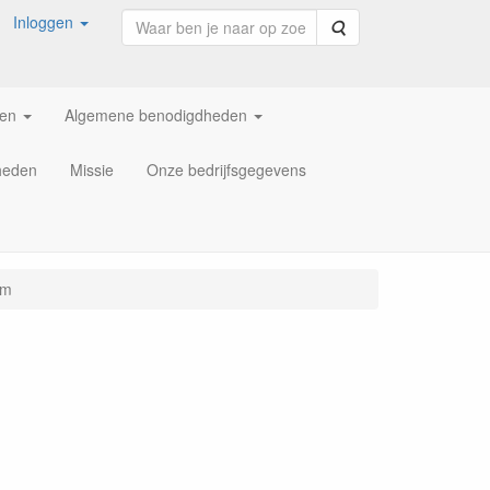
Inloggen
Zoeken
ren
Algemene benodigdheden
heden
Missie
Onze bedrijfsgegevens
 m