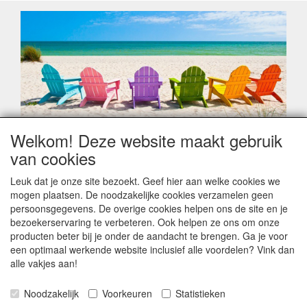
Welkom! Deze website maakt gebruik
Geachte klant,
van cookies
Zoals elk jaar zorgt de verlofperiode, naast een hoop
heugelijke momenten van feest en rust, ook de traditionele
Leuk dat je onze site bezoekt. Geef hier aan welke cookies we
leveringsproblemen.
mogen plaatsen. De noodzakelijke cookies verzamelen geen
Sommige fabrikanten sluiten of werken met een
persoonsgegevens. De overige cookies helpen ons de site en je
vakantiebezetting.
bezoekerservaring te verbeteren. Ook helpen ze ons om onze
Bestellingen die vanaf +/- 15 juli geplaatst worden kunnen
producten beter bij je onder de aandacht te brengen. Ga je voor
hierdoor vertraging oplopen. Wanneer die voorradig is en alle
een optimaal werkende website inclusief alle voordelen? Vink dan
betalingsmodaliteiten zijn vervuld dan de bestelling verstuurd
alle vakjes aan!
worden. Indien deze nog terug moeten binnen komen dan is
het minder duidelijk hoe snel dit zal gebeuren. Vanaf 15
Noodzakelijk
Voorkeuren
Statistieken
Augustus stabiliseert zich dit dan wel en kunnen wij, meestal,