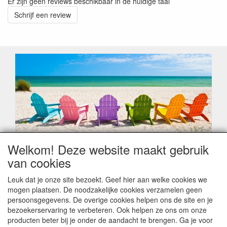
Er zijn geen reviews beschikbaar in de huidige taal
Schrijf een review
Welkom! Deze website maakt gebruik
Geachte klant,
van cookies
Zoals elk jaar zorgt de verlofperiode, naast een hoop
heugelijke momenten van feest en rust, ook de traditionele
Leuk dat je onze site bezoekt. Geef hier aan welke cookies we
leveringsproblemen.
mogen plaatsen. De noodzakelijke cookies verzamelen geen
Sommige fabrikanten sluiten of werken met een
persoonsgegevens. De overige cookies helpen ons de site en je
vakantiebezetting.
bezoekerservaring te verbeteren. Ook helpen ze ons om onze
Bestellingen die vanaf +/- 15 juli geplaatst worden kunnen
producten beter bij je onder de aandacht te brengen. Ga je voor
hierdoor vertraging oplopen. Wanneer die voorradig is en alle