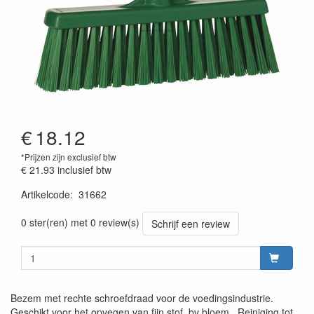
€
18.12
*Prijzen zijn exclusief btw
€ 21.93
inclusief btw
Artikelcode
:
31662
Prijszetting 20220427
0 ster(ren) met 0 review(s)
Schrijf een review
Bezem met rechte schroefdraad voor de voedingsindustrie.
Geschikt voor het opvegen van fijn stof, bv bloem.. Reiniging tot