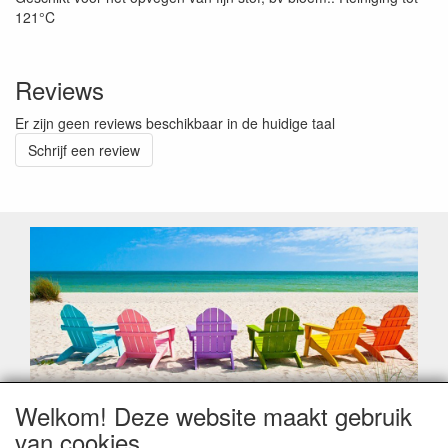
121°C
Reviews
Er zijn geen reviews beschikbaar in de huidige taal
Schrijf een review
Welkom! Deze website maakt gebruik
Geachte klant,
van cookies
Zoals elk jaar zorgt de verlofperiode, naast een hoop