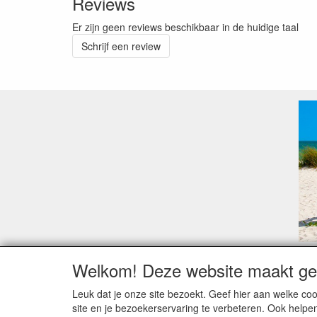
Reviews
Er zijn geen reviews beschikbaar in de huidige taal
Schrijf een review
Welkom! Deze website maakt geb
Geachte klant,
Zoals elk jaar zorgt de verlofperiode, naast een ho
Leuk dat je onze site bezoekt. Geef hier aan welke 
Sommige fabrikanten sluiten of werken met een vaka
site en je bezoekerservaring te verbeteren. Ook helpe
Bestellingen die vanaf +/- 15 juli geplaatst worden 