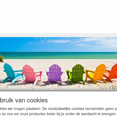
ruik van cookies
op heugelijke momenten van feest en rust, ook de traditionele levering
cookies we mogen plaatsen. De noodzakelijke cookies verzamelen geen
ntiebezetting.
n ze ons om onze producten beter bij je onder de aandacht te brengen.
kunnen hierdoor vertraging oplopen. Wanneer die voorradig is en alle bet