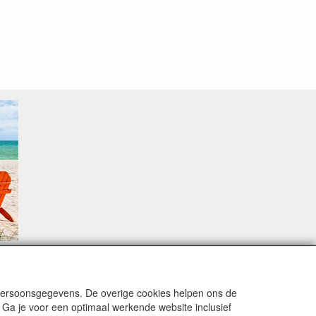
sproblemen.
 persoonsgegevens. De overige cookies helpen ons de
 Ga je voor een optimaal werkende website inclusief
alingsmodaliteiten zijn vervuld dan de bestelling