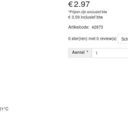
€
2.97
*Prijzen zijn exclusief btw
€ 3.59
inclusief btw
Artikelcode
:
42873
Prijszetting 20220427
0 ster(ren) met 0 review(s)
Sch
Aantal
121°C