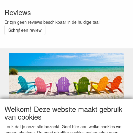
Reviews
Er zijn geen reviews beschikbaar in de huidige taal
Schrijf een review
Welkom! Deze website maakt gebruik
Geachte klant,
van cookies
Zoals elk jaar zorgt de verlofperiode, naast een hoop
heugelijke momenten van feest en rust, ook de traditionele
Leuk dat je onze site bezoekt. Geef hier aan welke cookies we
leveringsproblemen.
mogen plaatsen. De noodzakelijke cookies verzamelen geen