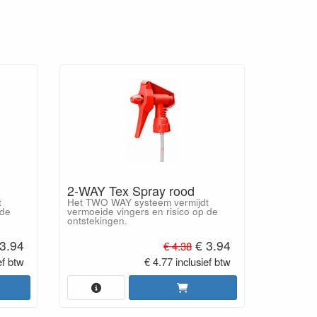
2-WAY Tex Spray rood
t
Het TWO WAY systeem vermijdt
 de
vermoeide vingers en risico op de
ontstekingen.
3.94
€ 3.94
€ 4.38
ef btw
€ 4.77 inclusief btw