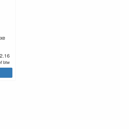
uxe
2.16
ef btw