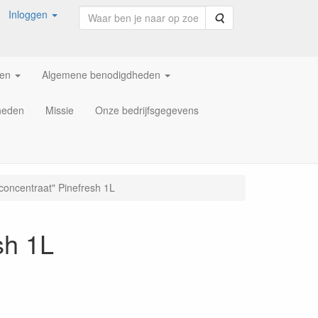
Inloggen
Zoeken
ren
Algemene benodigdheden
heden
Missie
Onze bedrijfsgegevens
rconcentraat" Pinefresh 1L
sh 1L