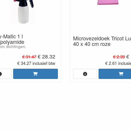
-Matic 1 l
Microvezeldoek Tricot L
polyamide
40 x 40 cm roze
ton dichtingen.
€ 28.32
€ 
€ 31.47
€ 2.39
€ 34.27 inclusief btw
€ 2.61 inclusi