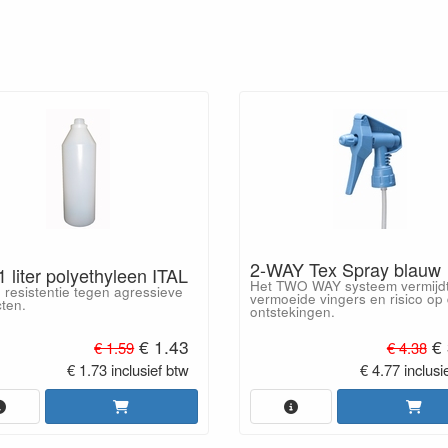
2-WAY Tex Spray blauw
1 liter polyethyleen ITAL
Het TWO WAY systeem vermijd
resistentie tegen agressieve
vermoeide vingers en risico op
ten.
ontstekingen.
€ 1.43
€ 
€ 1.59
€ 4.38
€ 1.73 inclusief btw
€ 4.77 inclusi