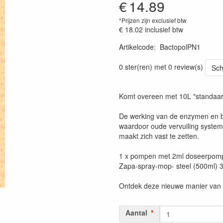
€
14.89
*Prijzen zijn exclusief btw
€ 18.02
inclusief btw
Artikelcode
:
BactopolPN1
0 ster(ren) met 0 review(s)
Sch
Komt overeen met 10L "standaa
De werking van de enzymen en b
waardoor oude vervuiling system
maakt zich vast te zetten.
1 x pompen met 2ml doseerpomp 
Zapa-spray-mop- steel (500ml) 3 o
Ontdek deze nieuwe manier van 
Aantal