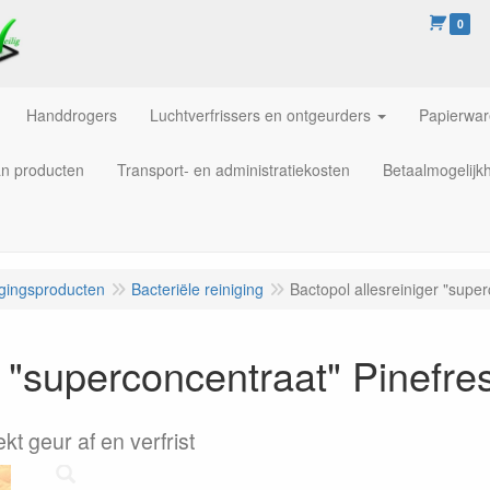
0
Handdrogers
Luchtverfrissers en ontgeurders
Papierwa
an producten
Transport- en administratiekosten
Betaalmogelijk
igingsproducten
Bacteriële reiniging
Bactopol allesreiniger "supe
r "superconcentraat" Pinefre
kt geur af en verfrist