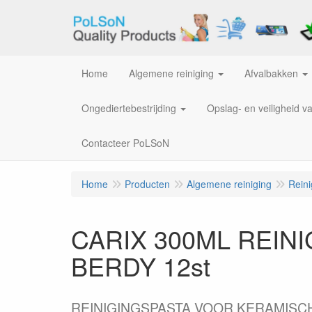
Home
Algemene reiniging
Afvalbakken
Ongediertebestrijding
Opslag- en veiligheid v
Contacteer PoLSoN
Home
Producten
Algemene reiniging
Rein
CARIX 300ML REIN
BERDY 12st
REINIGINGSPASTA VOOR KERAMISC