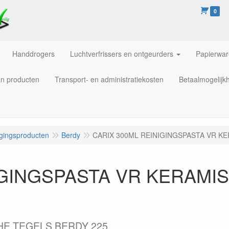
0
Handdrogers
Luchtverfrissers en ontgeurders
Papierwa
an producten
Transport- en administratiekosten
Betaalmogelijk
igingsproducten
Berdy
CARIX 300ML REINIGINGSPASTA VR KE
IGINGSPASTA VR KERAMI
HE TEGELS BERDY 225