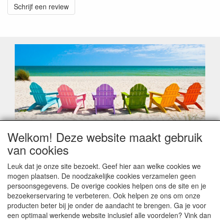
Schrijf een review
Welkom! Deze website maakt gebruik
Geachte klant,
van cookies
Zoals elk jaar zorgt de verlofperiode, naast een hoop
heugelijke momenten van feest en rust, ook de traditionele
Leuk dat je onze site bezoekt. Geef hier aan welke cookies we
leveringsproblemen.
mogen plaatsen. De noodzakelijke cookies verzamelen geen
Sommige fabrikanten sluiten of werken met een
persoonsgegevens. De overige cookies helpen ons de site en je
vakantiebezetting.
bezoekerservaring te verbeteren. Ook helpen ze ons om onze
Bestellingen die vanaf +/- 15 juli geplaatst worden kunnen
producten beter bij je onder de aandacht te brengen. Ga je voor
hierdoor vertraging oplopen. Wanneer die voorradig is en alle
een optimaal werkende website inclusief alle voordelen? Vink dan
betalingsmodaliteiten zijn vervuld dan de bestelling verstuurd