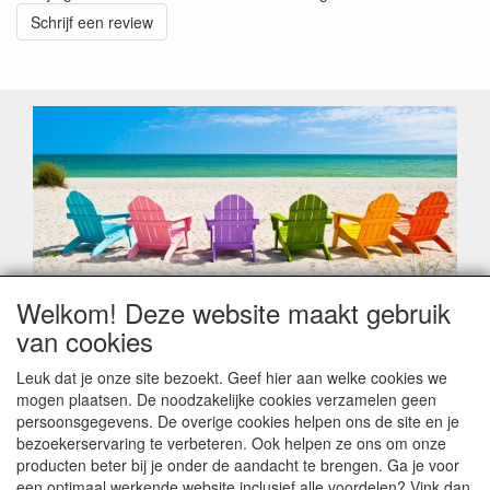
Schrijf een review
Welkom! Deze website maakt gebruik
Geachte klant,
van cookies
Zoals elk jaar zorgt de verlofperiode, naast een hoop
heugelijke momenten van feest en rust, ook de traditionele
Leuk dat je onze site bezoekt. Geef hier aan welke cookies we
leveringsproblemen.
mogen plaatsen. De noodzakelijke cookies verzamelen geen
Sommige fabrikanten sluiten of werken met een
persoonsgegevens. De overige cookies helpen ons de site en je
vakantiebezetting.
bezoekerservaring te verbeteren. Ook helpen ze ons om onze
Bestellingen die vanaf +/- 15 juli geplaatst worden kunnen
producten beter bij je onder de aandacht te brengen. Ga je voor
hierdoor vertraging oplopen. Wanneer die voorradig is en alle
een optimaal werkende website inclusief alle voordelen? Vink dan