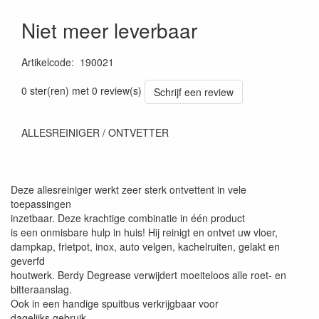
Niet meer leverbaar
Artikelcode
:
190021
Prijszetting 20220511
0 ster(ren) met 0 review(s)
Schrijf een review
ALLESREINIGER / ONTVETTER
Deze allesreiniger werkt zeer sterk ontvettent in vele
toepassingen
inzetbaar. Deze krachtige combinatie in één product
is een onmisbare hulp in huis! Hij reinigt en ontvet uw vloer,
dampkap, frietpot, inox, auto velgen, kachelruiten, gelakt en
geverfd
houtwerk. Berdy Degrease verwijdert moeiteloos alle roet- en
bitteraanslag.
Ook in een handige spuitbus verkrijgbaar voor
dagelijks gebruik.