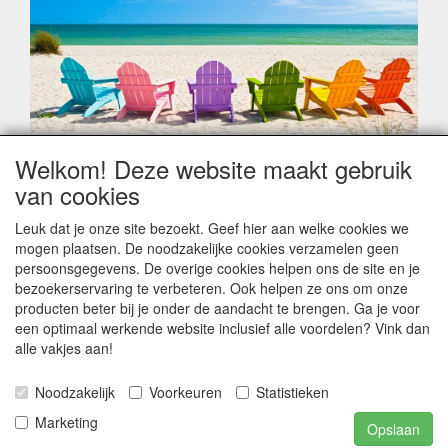
Welkom! Deze website maakt gebruik
Geachte klant,
van cookies
Zoals elk jaar zorgt de verlofperiode, naast een hoop
heugelijke momenten van feest en rust, ook de traditionele
Leuk dat je onze site bezoekt. Geef hier aan welke cookies we
leveringsproblemen.
mogen plaatsen. De noodzakelijke cookies verzamelen geen
Sommige fabrikanten sluiten of werken met een
persoonsgegevens. De overige cookies helpen ons de site en je
vakantiebezetting.
bezoekerservaring te verbeteren. Ook helpen ze ons om onze
Bestellingen die vanaf +/- 15 juli geplaatst worden kunnen
producten beter bij je onder de aandacht te brengen. Ga je voor
hierdoor vertraging oplopen. Wanneer die voorradig is en alle
een optimaal werkende website inclusief alle voordelen? Vink dan
betalingsmodaliteiten zijn vervuld dan de bestelling verstuurd
alle vakjes aan!
worden. Indien deze nog terug moeten binnen komen dan is
het minder duidelijk hoe snel dit zal gebeuren. Vanaf 15
Noodzakelijk
Voorkeuren
Statistieken
Augustus stabiliseert zich dit dan wel en kunnen wij, meestal,
opnieuw vlot werken.
Marketing
Opslaan
Bedankt voor uw begrip.