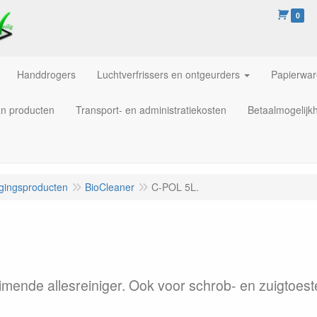
0
Handdrogers
Luchtverfrissers en ontgeurders
Papierwa
an producten
Transport- en administratiekosten
Betaalmogelijk
igingsproducten
BioCleaner
C-POL 5L.
uimende allesreiniger. Ook voor schrob- en zuigtoest