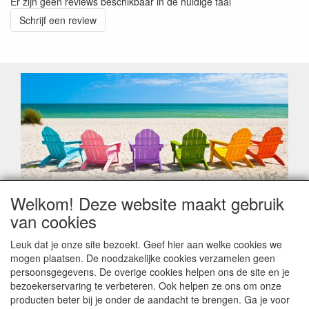
Er zijn geen reviews beschikbaar in de huidige taal
Schrijf een review
Welkom! Deze website maakt gebruik
Geachte klant,
van cookies
Zoals elk jaar zorgt de verlofperiode, naast een hoop
heugelijke momenten van feest en rust, ook de traditionele
Leuk dat je onze site bezoekt. Geef hier aan welke cookies we
leveringsproblemen.
mogen plaatsen. De noodzakelijke cookies verzamelen geen
Sommige fabrikanten sluiten of werken met een
persoonsgegevens. De overige cookies helpen ons de site en je
vakantiebezetting.
bezoekerservaring te verbeteren. Ook helpen ze ons om onze
Bestellingen die vanaf +/- 15 juli geplaatst worden kunnen
producten beter bij je onder de aandacht te brengen. Ga je voor
hierdoor vertraging oplopen. Wanneer die voorradig is en alle