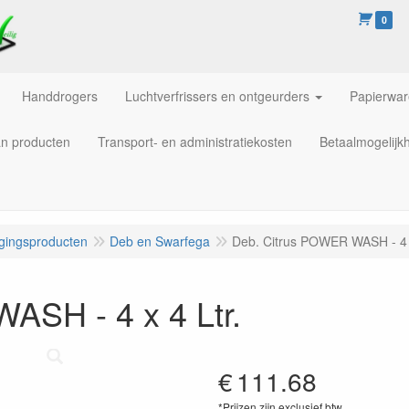
0
Handdrogers
Luchtverfrissers en ontgeurders
Papierwa
an producten
Transport- en administratiekosten
Betaalmogelijk
igingsproducten
Deb en Swarfega
Deb. Citrus POWER WASH - 4 x
ASH - 4 x 4 Ltr.
€
111.68
*Prijzen zijn exclusief btw