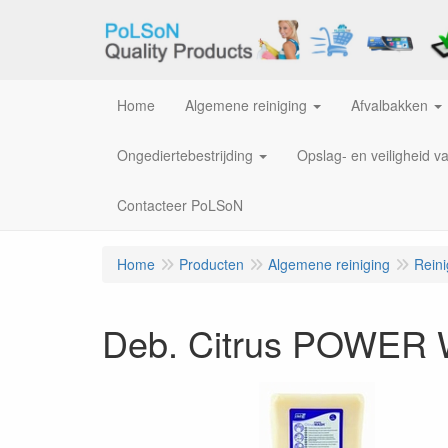
Home
Algemene reiniging
Afvalbakken
Ongediertebestrijding
Opslag- en veiligheid v
Contacteer PoLSoN
Home
Producten
Algemene reiniging
Rein
Deb. Citrus POWER W