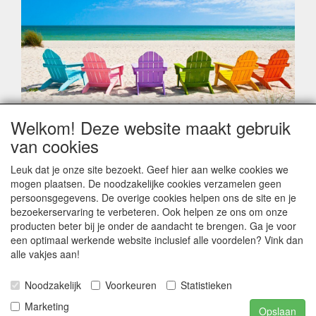
Welkom! Deze website maakt gebruik
Geachte klant,
van cookies
Zoals elk jaar zorgt de verlofperiode, naast een hoop
heugelijke momenten van feest en rust, ook de traditionele
Leuk dat je onze site bezoekt. Geef hier aan welke cookies we
leveringsproblemen.
mogen plaatsen. De noodzakelijke cookies verzamelen geen
Sommige fabrikanten sluiten of werken met een
persoonsgegevens. De overige cookies helpen ons de site en je
vakantiebezetting.
bezoekerservaring te verbeteren. Ook helpen ze ons om onze
Bestellingen die vanaf +/- 15 juli geplaatst worden kunnen
producten beter bij je onder de aandacht te brengen. Ga je voor
hierdoor vertraging oplopen. Wanneer die voorradig is en alle
een optimaal werkende website inclusief alle voordelen? Vink dan
betalingsmodaliteiten zijn vervuld dan de bestelling verstuurd
alle vakjes aan!
worden. Indien deze nog terug moeten binnen komen dan is
het minder duidelijk hoe snel dit zal gebeuren. Vanaf 15
Noodzakelijk
Voorkeuren
Statistieken
Augustus stabiliseert zich dit dan wel en kunnen wij, meestal,
opnieuw vlot werken.
Marketing
Opslaan
Bedankt voor uw begrip.