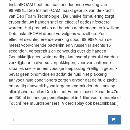
InstantFOAM heeft een bacteriedodende werking van
99,999%. Deb InstantFOAM maakt gebruik van de kracht
van Deb Foam Technologie.. De unieke formulering zorgt
ervoor dat uw handen snel en effectief gedesinfecteerd
worden. Het product op de handen aanbrengen en inwrijven.
Deb InstantFOAM droogt vervolgens vanzelf op. Zeer
effectief desinfecterende werking doodt 99,999% van de
meest voorkomende bacterikn en virussen in slechts 15
seconden. verspreidt zich eenvoudig over de handen
Gemakkelijk geen water nodig - kan overal gebruikt worden
verkrijgbaar in diverse verpakkingen, voor verschillende
situaties snelle en eenvoudige toepassing Prettig in gebruik
bevat geen bindmiddelen zodat de huid niet plakkerig
aanvoelt huid conditioners zorgen ervoor dat de huid zacht
en prettig aanvoelt hypoallergeen - vermindert de kans op
allergische reacties Deb Instant Foam is beschikbaar in 47ml
en 250ml in handige pompflesjes of in 1 liter voor manuele of
TouchFree muurdispensers. Vloerdisplay ook beschikbaar.(