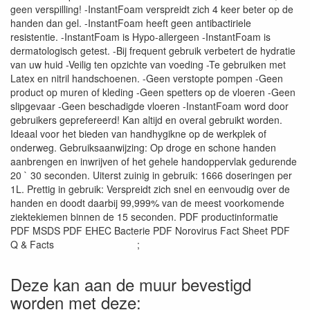
geen verspilling! -InstantFoam verspreidt zich 4 keer beter op de
handen dan gel. -InstantFoam heeft geen antibactiriele
resistentie. -InstantFoam is Hypo-allergeen -InstantFoam is
dermatologisch getest. -Bij frequent gebruik verbetert de hydratie
van uw huid -Veilig ten opzichte van voeding -Te gebruiken met
Latex en nitril handschoenen. -Geen verstopte pompen -Geen
product op muren of kleding -Geen spetters op de vloeren -Geen
slipgevaar -Geen beschadigde vloeren -InstantFoam word door
gebruikers geprefereerd! Kan altijd en overal gebruikt worden.
Ideaal voor het bieden van handhygikne op de werkplek of
onderweg. Gebruiksaanwijzing: Op droge en schone handen
aanbrengen en inwrijven of het gehele handoppervlak gedurende
20 ` 30 seconden. Uiterst zuinig in gebruik: 1666 doseringen per
1L. Prettig in gebruik: Verspreidt zich snel en eenvoudig over de
handen en doodt daarbij 99,999% van de meest voorkomende
ziektekiemen binnen de 15 seconden. PDF productinformatie
PDF MSDS PDF EHEC Bacterie PDF Norovirus Fact Sheet PDF
Q & Facts ;
Deze kan aan de muur bevestigd
worden met deze: