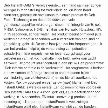
Deb InstantFOAM 's werelds eerste... een hand sanitiser zonder
weerga! In tegenstelling tot traditionele gel en lotion hand
sanitisers, gebruikt dit revolutionaire nieuwe product de Deb
Foam Technologie en doodt 99.999% van vele
gemeenschappelijke micro-organismen met inbegrip van E. coli,
MRSA, Salmonella, H5N8, het virus van Norwalk, Rotavirus, HIV.
in 15 seconden, zonder water. Het product begint onmiddellijk te
werken en droogt in seconden wat u verzekert van een snel en
gemakkelijk gebruik. De tests bewijzen dat het frequente gebruik
van het product helpt bij de verspreiding van potentieel
schadelijke micro-organismen en tevens zorgdraagt voor
verbetering van het vochtgehalte in de huid, welke dan zacht
aanvoelt. Dit product staat centraal in een nieuw Deb programma:
`Deb infectie controle in de werkruimte` Het programma is bedoelt
om uw klanten en/of organisaties te ondersteunen bij de
vermindering van ziekte(verzuim) en de hieruit voortkomende
kosten. Pak uw voordeel en verras uw (nwe) klanten met Deb
InstantFOAM: 's werelds eerste! Een opsomming van voordelen
Deb InstantFOAM t.o.v. Alcohol gel: -99,999% bacteriedodende
werking in 15 seconden, EN1500. -eenvoudig product -0,6 ml
dosering bij 1 liter patroon -InstantFoam is veel zuiniger -
InstantFoam plakt niet -InstantFoam valt niet van de handen,