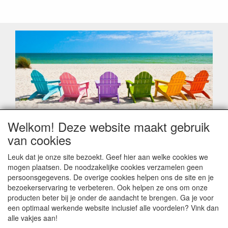
Welkom! Deze website maakt gebruik
Geachte klant,
van cookies
Zoals elk jaar zorgt de verlofperiode, naast een hoop
heugelijke momenten van feest en rust, ook de traditionele
Leuk dat je onze site bezoekt. Geef hier aan welke cookies we
leveringsproblemen.
mogen plaatsen. De noodzakelijke cookies verzamelen geen
Sommige fabrikanten sluiten of werken met een
persoonsgegevens. De overige cookies helpen ons de site en je
vakantiebezetting.
bezoekerservaring te verbeteren. Ook helpen ze ons om onze
Bestellingen die vanaf +/- 15 juli geplaatst worden kunnen
producten beter bij je onder de aandacht te brengen. Ga je voor
hierdoor vertraging oplopen. Wanneer die voorradig is en alle
een optimaal werkende website inclusief alle voordelen? Vink dan
betalingsmodaliteiten zijn vervuld dan de bestelling verstuurd
alle vakjes aan!
worden. Indien deze nog terug moeten binnen komen dan is