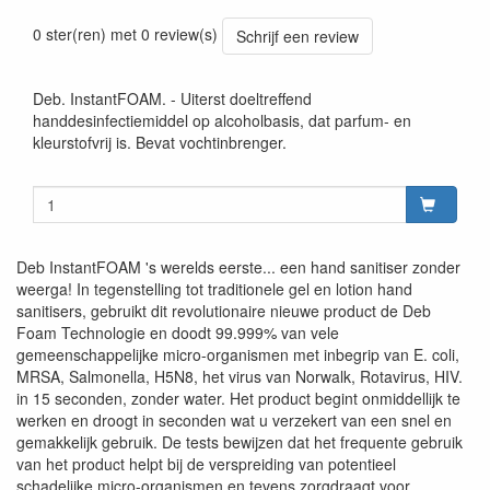
0 ster(ren) met 0 review(s)
Schrijf een review
Deb. InstantFOAM. - Uiterst doeltreffend
handdesinfectiemiddel op alcoholbasis, dat parfum- en
kleurstofvrij is. Bevat vochtinbrenger.
Deb InstantFOAM 's werelds eerste... een hand sanitiser zonder
weerga! In tegenstelling tot traditionele gel en lotion hand
sanitisers, gebruikt dit revolutionaire nieuwe product de Deb
Foam Technologie en doodt 99.999% van vele
gemeenschappelijke micro-organismen met inbegrip van E. coli,
MRSA, Salmonella, H5N8, het virus van Norwalk, Rotavirus, HIV.
in 15 seconden, zonder water. Het product begint onmiddellijk te
werken en droogt in seconden wat u verzekert van een snel en
gemakkelijk gebruik. De tests bewijzen dat het frequente gebruik
van het product helpt bij de verspreiding van potentieel
schadelijke micro-organismen en tevens zorgdraagt voor