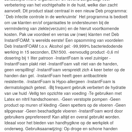
verbetering van het vochtgehalte in de huid, welke dan zacht
aanvoelt. Dit product staat centraal in een nieuw Deb programma:
`Deb infectie controle in de werkruimte` Het programma is bedoelt
om uw klanten en/of organisaties te ondersteunen bij de
vermindering van ziekte(verzuim) en de hieruit voortkomende
kosten. Pak uw voordeel en verras uw (nwe) klanten met Deb
InstantFOAM: 's werelds eerste! Een opsomming van voordelen
Deb InstantFOAM t.o.v. Alcohol gel: -99,999% bacteriedodende
werking in 15 seconden, EN1500. -eenvoudig product -0,6 ml
dosering bij 1 liter patroon -InstantFoam is veel zuiniger -
InstantFoam plakt niet -InstantFoam valt niet van de handen,
geen verspilling! -InstantFoam verspreidt zich 4 keer beter op de
handen dan gel. -InstantFoam heeft geen antibactiriele
resistentie. -InstantFoam is Hypo-allergeen -InstantFoam is
dermatologisch getest. -Bij frequent gebruik verbetert de hydratie
van uw huid -Veilig ten opzichte van voeding -Te gebruiken met
Latex en nitril handschoenen. -Geen verstopte pompen -Geen
product op muren of kleding -Geen spetters op de vloeren -Geen
slipgevaar -Geen beschadigde vloeren -InstantFoam word door
gebruikers geprefereerd! Kan altijd en overal gebruikt worden.
Ideaal voor het bieden van handhygikne op de werkplek of
onderweg. Gebruiksaanwijzing: Op droge en schone handen