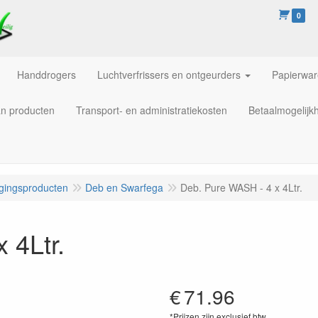
0
Handdrogers
Luchtverfrissers en ontgeurders
Papierwa
an producten
Transport- en administratiekosten
Betaalmogelijk
igingsproducten
Deb en Swarfega
Deb. Pure WASH - 4 x 4Ltr.
 4Ltr.
€
71.96
*Prijzen zijn exclusief btw