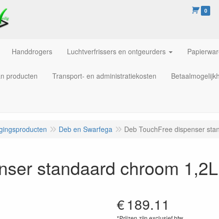
0
Handdrogers
Luchtverfrissers en ontgeurders
Papierwa
an producten
Transport- en administratiekosten
Betaalmogelijk
igingsproducten
Deb en Swarfega
Deb TouchFree dispenser sta
nser standaard chroom 1,2L
€
189.11
*Prijzen zijn exclusief btw