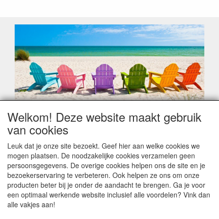
Welkom! Deze website maakt gebruik
Geachte klant,
van cookies
Zoals elk jaar zorgt de verlofperiode, naast een hoop
heugelijke momenten van feest en rust, ook de traditionele
Leuk dat je onze site bezoekt. Geef hier aan welke cookies we
leveringsproblemen.
mogen plaatsen. De noodzakelijke cookies verzamelen geen
Sommige fabrikanten sluiten of werken met een
persoonsgegevens. De overige cookies helpen ons de site en je
vakantiebezetting.
bezoekerservaring te verbeteren. Ook helpen ze ons om onze
Bestellingen die vanaf +/- 15 juli geplaatst worden kunnen
producten beter bij je onder de aandacht te brengen. Ga je voor
hierdoor vertraging oplopen. Wanneer die voorradig is en alle
een optimaal werkende website inclusief alle voordelen? Vink dan
betalingsmodaliteiten zijn vervuld dan de bestelling verstuurd
alle vakjes aan!
worden. Indien deze nog terug moeten binnen komen dan is
het minder duidelijk hoe snel dit zal gebeuren. Vanaf 15