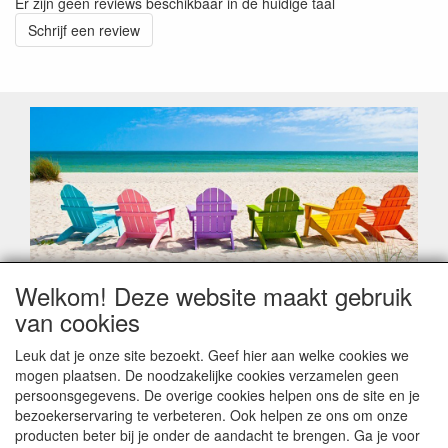
Er zijn geen reviews beschikbaar in de huidige taal
Schrijf een review
Welkom! Deze website maakt gebruik
Geachte klant,
van cookies
Zoals elk jaar zorgt de verlofperiode, naast een hoop
heugelijke momenten van feest en rust, ook de traditionele
Leuk dat je onze site bezoekt. Geef hier aan welke cookies we
leveringsproblemen.
mogen plaatsen. De noodzakelijke cookies verzamelen geen
Sommige fabrikanten sluiten of werken met een
persoonsgegevens. De overige cookies helpen ons de site en je
vakantiebezetting.
bezoekerservaring te verbeteren. Ook helpen ze ons om onze
Bestellingen die vanaf +/- 15 juli geplaatst worden kunnen
producten beter bij je onder de aandacht te brengen. Ga je voor
hierdoor vertraging oplopen. Wanneer die voorradig is en alle