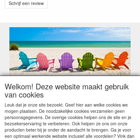
Schrijf een review
Welkom! Deze website maakt gebruik
Geachte klant,
van cookies
Zoals elk jaar zorgt de verlofperiode, naast een hoop
heugelijke momenten van feest en rust, ook de traditionele
Leuk dat je onze site bezoekt. Geef hier aan welke cookies we
leveringsproblemen.
mogen plaatsen. De noodzakelijke cookies verzamelen geen
Sommige fabrikanten sluiten of werken met een
persoonsgegevens. De overige cookies helpen ons de site en je
vakantiebezetting.
bezoekerservaring te verbeteren. Ook helpen ze ons om onze
Bestellingen die vanaf +/- 15 juli geplaatst worden kunnen
producten beter bij je onder de aandacht te brengen. Ga je voor
hierdoor vertraging oplopen. Wanneer die voorradig is en alle
een optimaal werkende website inclusief alle voordelen? Vink dan
betalingsmodaliteiten zijn vervuld dan de bestelling verstuurd