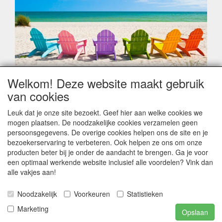
Welkom! Deze website maakt gebruik
Geachte klant,
van cookies
Zoals elk jaar zorgt de verlofperiode, naast een hoop
heugelijke momenten van feest en rust, ook de traditionele
Leuk dat je onze site bezoekt. Geef hier aan welke cookies we
leveringsproblemen.
mogen plaatsen. De noodzakelijke cookies verzamelen geen
Sommige fabrikanten sluiten of werken met een
persoonsgegevens. De overige cookies helpen ons de site en je
vakantiebezetting.
bezoekerservaring te verbeteren. Ook helpen ze ons om onze
Bestellingen die vanaf +/- 15 juli geplaatst worden kunnen
producten beter bij je onder de aandacht te brengen. Ga je voor
hierdoor vertraging oplopen. Wanneer die voorradig is en alle
een optimaal werkende website inclusief alle voordelen? Vink dan
betalingsmodaliteiten zijn vervuld dan de bestelling verstuurd
alle vakjes aan!
worden. Indien deze nog terug moeten binnen komen dan is
het minder duidelijk hoe snel dit zal gebeuren. Vanaf 15
Noodzakelijk
Voorkeuren
Statistieken
Augustus stabiliseert zich dit dan wel en kunnen wij, meestal,
opnieuw vlot werken.
Marketing
Opslaan
Bedankt voor uw begrip.