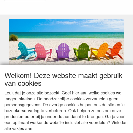
Welkom! Deze website maakt gebruik
Geachte klant,
van cookies
Zoals elk jaar zorgt de verlofperiode, naast een hoop
heugelijke momenten van feest en rust, ook de traditionele
Leuk dat je onze site bezoekt. Geef hier aan welke cookies we
leveringsproblemen.
mogen plaatsen. De noodzakelijke cookies verzamelen geen
Sommige fabrikanten sluiten of werken met een
persoonsgegevens. De overige cookies helpen ons de site en je
vakantiebezetting.
bezoekerservaring te verbeteren. Ook helpen ze ons om onze
Bestellingen die vanaf +/- 15 juli geplaatst worden kunnen
producten beter bij je onder de aandacht te brengen. Ga je voor
hierdoor vertraging oplopen. Wanneer die voorradig is en alle
een optimaal werkende website inclusief alle voordelen? Vink dan
betalingsmodaliteiten zijn vervuld dan de bestelling verstuurd
alle vakjes aan!
worden. Indien deze nog terug moeten binnen komen dan is