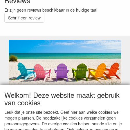
Reviews
Er zijn geen reviews beschikbaar in de huidige taal
Schrijf een review
Welkom! Deze website maakt gebruik
Geachte klant,
van cookies
Zoals elk jaar zorgt de verlofperiode, naast een hoop
heugelijke momenten van feest en rust, ook de traditionele
Leuk dat je onze site bezoekt. Geef hier aan welke cookies we
leveringsproblemen.
mogen plaatsen. De noodzakelijke cookies verzamelen geen
Sommige fabrikanten sluiten of werken met een
persoonsgegevens. De overige cookies helpen ons de site en je
vakantiebezetting.
bezoekerservaring te verbeteren. Ook helpen ze ons om onze