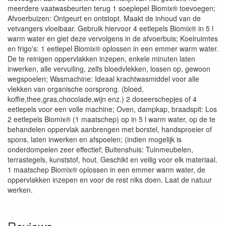
meerdere vaatwasbeurten terug 1 soeplepel Biomix® toevoegen;
Afvoerbuizen: Ontgeurt en ontstopt. Maakt de inhoud van de
vetvangers vloeibaar. Gebruik hiervoor 4 eetlepels Biomix® in 5 l
warm water en giet deze vervolgens in de afvoerbuis; Koelruimtes
en frigo's: 1 eetlepel Biomix® oplossen in een emmer warm water.
De te reinigen oppervlakken inzepen, enkele minuten laten
inwerken, alle vervuiling, zelfs bloedvlekken, lossen op, gewoon
wegspoelen; Wasmachine: Ideaal krachtwasmiddel voor alle
vlekken van organische oorsprong. (bloed,
koffie,thee,gras,chocolade,wijn enz.) 2 doseerschepjes of 4
eetlepels voor een volle machine; Oven, dampkap, braadspit: Los
2 eetlepels Biomix® (1 maatschep) op in 5 l warm water, op de te
behandelen oppervlak aanbrengen met borstel, handsproeier of
spons, laten inwerken en afspoelen; (indien mogelijk is
onderdompelen zeer effectief; Buitenshuis: Tuinmeubelen,
terrastegels, kunststof, hout. Geschikt en veilig voor elk materiaal.
1 maatschep Biomix® oplossen in een emmer warm water, de
oppervlakken inzepen en voor de rest niks doen. Laat de natuur
werken.