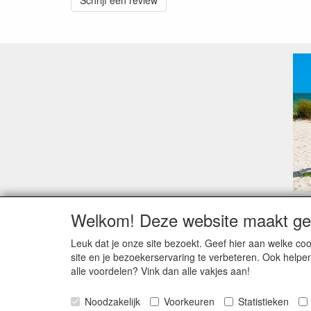
Schrijf een review
Welkom! Deze website maakt geb
Geachte klant,
Zoals elk jaar zorgt de verlofperiode, naast een ho
Leuk dat je onze site bezoekt. Geef hier aan welke 
Sommige fabrikanten sluiten of werken met een vaka
site en je bezoekerservaring te verbeteren. Ook helpe
Bestellingen die vanaf +/- 15 juli geplaatst worden 
alle voordelen? Vink dan alle vakjes aan!
verstuurd worden. Indien deze nog terug moeten binn
kunnen wij, meestal, opnieuw vlot werken.
Noodzakelijk
Voorkeuren
Statistieken
Bedankt voor uw begrip.