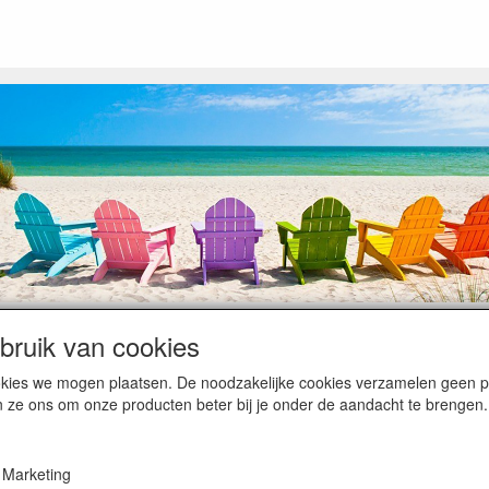
ruik van cookies
op heugelijke momenten van feest en rust, ook de traditionele levering
cookies we mogen plaatsen. De noodzakelijke cookies verzamelen geen
ntiebezetting.
n ze ons om onze producten beter bij je onder de aandacht te brengen.
kunnen hierdoor vertraging oplopen. Wanneer die voorradig is en alle bet
en komen dan is het minder duidelijk hoe snel dit zal gebeuren. Vanaf 
Marketing