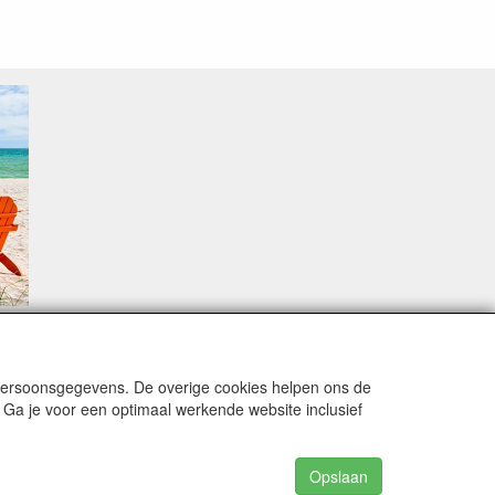
sproblemen.
 persoonsgegevens. De overige cookies helpen ons de
 Ga je voor een optimaal werkende website inclusief
alingsmodaliteiten zijn vervuld dan de bestelling
15 Augustus stabiliseert zich dit dan wel en
Opslaan