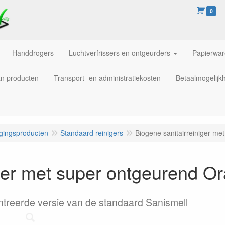
0
Handdrogers
Luchtverfrissers en ontgeurders
Papierwa
an producten
Transport- en administratiekosten
Betaalmogelijk
igingsproducten
Standaard reinigers
Biogene sanitairreiniger m
iger met super ontgeurend O
ntreerde versie van de standaard Sanismell