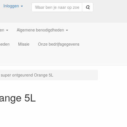
Inloggen
Zoeken
ren
Algemene benodigdheden
heden
Missie
Onze bedrijfsgegevens
et super ontgeurend Orange 5L
range 5L