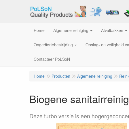
Home
Algemene reiniging
Afvalbakken
Ongediertebestrijding
Opslag- en veiligheid v
Contacteer PoLSoN
Home
Producten
Algemene reiniging
Rein
Biogene sanitairrein
Deze turbo versie is een hogergeconce