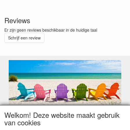
Reviews
Er zijn geen reviews beschikbaar in de huidige taal
Schrijf een review
Welkom! Deze website maakt gebruik
Geachte klant,
van cookies
Zoals elk jaar zorgt de verlofperiode, naast een hoop
heugelijke momenten van feest en rust, ook de traditionele