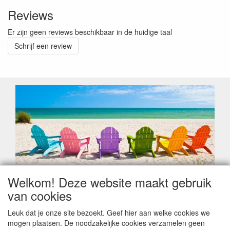
Reviews
Er zijn geen reviews beschikbaar in de huidige taal
Schrijf een review
Welkom! Deze website maakt gebruik
Geachte klant,
van cookies
Zoals elk jaar zorgt de verlofperiode, naast een hoop
heugelijke momenten van feest en rust, ook de traditionele
Leuk dat je onze site bezoekt. Geef hier aan welke cookies we
leveringsproblemen.
mogen plaatsen. De noodzakelijke cookies verzamelen geen
Sommige fabrikanten sluiten of werken met een