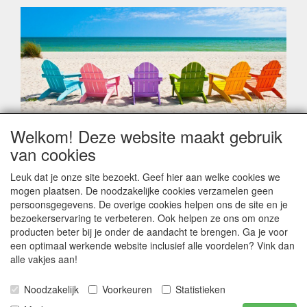
Welkom! Deze website maakt gebruik
Geachte klant,
van cookies
Zoals elk jaar zorgt de verlofperiode, naast een hoop
heugelijke momenten van feest en rust, ook de traditionele
Leuk dat je onze site bezoekt. Geef hier aan welke cookies we
leveringsproblemen.
mogen plaatsen. De noodzakelijke cookies verzamelen geen
Sommige fabrikanten sluiten of werken met een
persoonsgegevens. De overige cookies helpen ons de site en je
vakantiebezetting.
bezoekerservaring te verbeteren. Ook helpen ze ons om onze
Bestellingen die vanaf +/- 15 juli geplaatst worden kunnen
producten beter bij je onder de aandacht te brengen. Ga je voor
hierdoor vertraging oplopen. Wanneer die voorradig is en alle
een optimaal werkende website inclusief alle voordelen? Vink dan
betalingsmodaliteiten zijn vervuld dan de bestelling verstuurd
alle vakjes aan!
worden. Indien deze nog terug moeten binnen komen dan is
het minder duidelijk hoe snel dit zal gebeuren. Vanaf 15
Noodzakelijk
Voorkeuren
Statistieken
Augustus stabiliseert zich dit dan wel en kunnen wij, meestal,
opnieuw vlot werken.