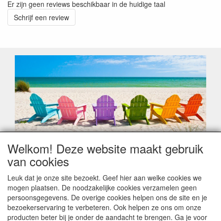
Er zijn geen reviews beschikbaar in de huidige taal
Schrijf een review
Welkom! Deze website maakt gebruik
Geachte klant,
van cookies
Zoals elk jaar zorgt de verlofperiode, naast een hoop
heugelijke momenten van feest en rust, ook de traditionele
Leuk dat je onze site bezoekt. Geef hier aan welke cookies we
leveringsproblemen.
mogen plaatsen. De noodzakelijke cookies verzamelen geen
Sommige fabrikanten sluiten of werken met een
persoonsgegevens. De overige cookies helpen ons de site en je
vakantiebezetting.
bezoekerservaring te verbeteren. Ook helpen ze ons om onze
Bestellingen die vanaf +/- 15 juli geplaatst worden kunnen
producten beter bij je onder de aandacht te brengen. Ga je voor
hierdoor vertraging oplopen. Wanneer die voorradig is en alle