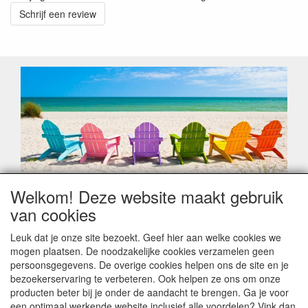
Schrijf een review
Welkom! Deze website maakt gebruik
Geachte klant,
van cookies
Zoals elk jaar zorgt de verlofperiode, naast een hoop
heugelijke momenten van feest en rust, ook de traditionele
Leuk dat je onze site bezoekt. Geef hier aan welke cookies we
leveringsproblemen.
mogen plaatsen. De noodzakelijke cookies verzamelen geen
Sommige fabrikanten sluiten of werken met een
persoonsgegevens. De overige cookies helpen ons de site en je
vakantiebezetting.
bezoekerservaring te verbeteren. Ook helpen ze ons om onze
Bestellingen die vanaf +/- 15 juli geplaatst worden kunnen
producten beter bij je onder de aandacht te brengen. Ga je voor
hierdoor vertraging oplopen. Wanneer die voorradig is en alle
een optimaal werkende website inclusief alle voordelen? Vink dan