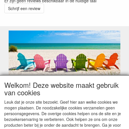
Er zijn geen reviews beschikbaar in de huidige taal
Schrijf een review
Welkom! Deze website maakt gebruik
Geachte klant,
van cookies
Zoals elk jaar zorgt de verlofperiode, naast een hoop
heugelijke momenten van feest en rust, ook de traditionele
Leuk dat je onze site bezoekt. Geef hier aan welke cookies we
leveringsproblemen.
mogen plaatsen. De noodzakelijke cookies verzamelen geen
Sommige fabrikanten sluiten of werken met een
persoonsgegevens. De overige cookies helpen ons de site en je
vakantiebezetting.
bezoekerservaring te verbeteren. Ook helpen ze ons om onze
Bestellingen die vanaf +/- 15 juli geplaatst worden kunnen
producten beter bij je onder de aandacht te brengen. Ga je voor
hierdoor vertraging oplopen. Wanneer die voorradig is en alle