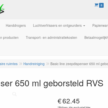
0
Handdrogers
Luchtverfrissers en ontgeurders
Papierwa
an producten
Transport- en administratiekosten
Betaalmogelijk
aire ruimtes
Handreiniging
Basic line zeepdispenser 650 ml geb
nser 650 ml geborsteld RVS
€
62.45
*Prijzen zijn exclusief btw