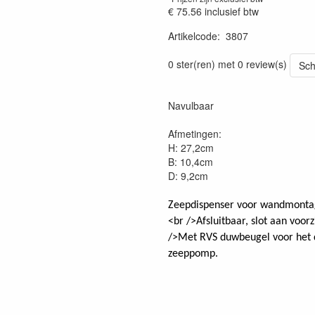
€ 75.56
inclusief btw
Artikelcode
:
3807
Prijszetting 20220331
0 ster(ren) met 0 review(s)
Sch
Navulbaar
Afmetingen:
H: 27,2cm
B: 10,4cm
D: 9,2cm
Zeepdispenser voor wandmontage
<br />Afsluitbaar, slot aan voor
/>Met RVS duwbeugel voor het d
zeeppomp.