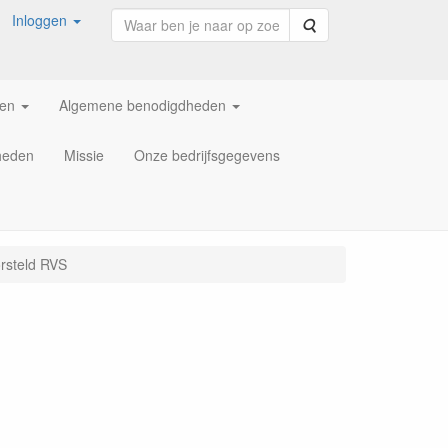
Inloggen
Zoeken
ren
Algemene benodigdheden
heden
Missie
Onze bedrijfsgegevens
orsteld RVS